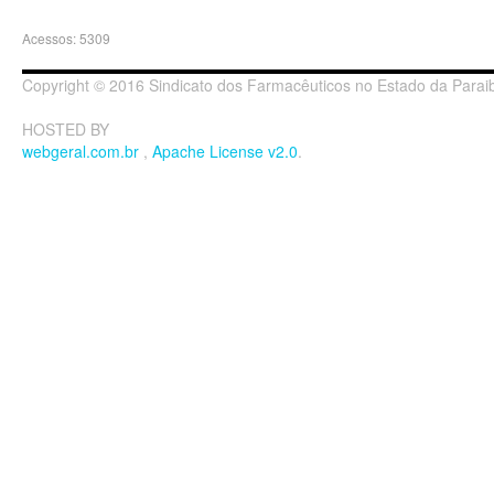
Acessos: 5309
Copyright © 2016 Sindicato dos Farmacêuticos no Estado da Paraib
HOSTED BY
webgeral.com.br
,
Apache License v2.0
.