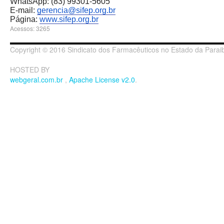
WhatsApp: (83) 99301-5605
E-mail:
gerencia@sifep.org.br
Página:
www.sifep.org.br
Acessos: 3265
Copyright © 2016 Sindicato dos Farmacêuticos no Estado da Paraib
HOSTED BY
webgeral.com.br
,
Apache License v2.0
.