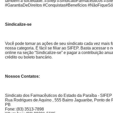
também a sociedade. #Sifep #SindicatoFarmacêuticos #Sif
#GarantiaDeDireitos #Conquistas#Benefícios #NãoFiqueS
Sindicalize-se
Você pode tornar as ações de seu sindicato cada vez mais f
nossa categoria. É fácil se filiar ao SIFEP. Basta acessar o 
online na seção “Sindicalize-se” e pagar a contribuição anual
crédito ou boleto bancário.
Nossos Contatos:
Sindicato dos Farmacêuticos do Estado da Paraíba - SIFEP
Rua Rodrigues de Aquino , 555 Bairro Jaguaribe, Ponto de 
PB
Fone: (83) 3513-7898